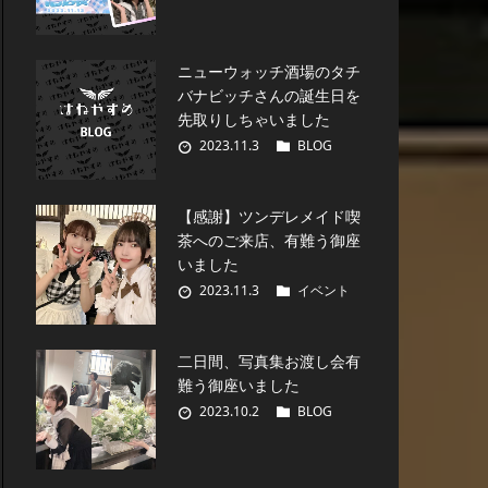
ニューウォッチ酒場のタチ
バナビッチさんの誕生日を
先取りしちゃいました
2023.11.3
BLOG
【感謝】ツンデレメイド喫
茶へのご来店、有難う御座
いました
2023.11.3
イベント
二日間、写真集お渡し会有
難う御座いました
2023.10.2
BLOG