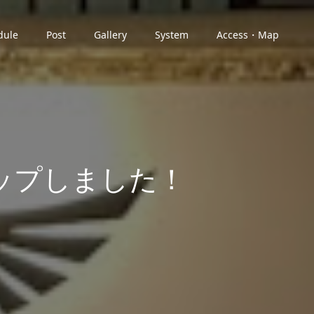
dule
Post
Gallery
System
Access・Map
ップしました！