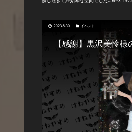
優し過ぎて終始幸せ空間でした…&#x1f97
2023.8.30
イベント
【感謝】黒沢美怜様