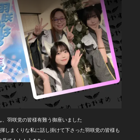
ん、羽咲党の皆様有難う御座いました
97;人見知り発揮しまくりな私に話し掛けて下さった羽咲党の皆様も