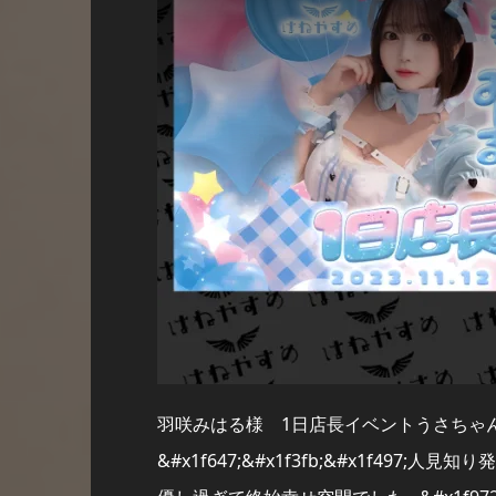
羽咲みはる様 1日店長イベントうさちゃ
&#x1f647;&#x1f3fb;&#x1f4