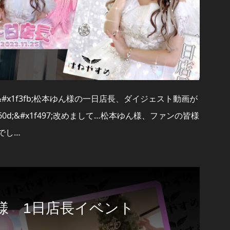
&#x1f3fb;松本ゆん様の一日店長、ダイジェスト動画が
0d;&#x1f497;改めまして…松本ゆん様、ファンの皆様
でし…
様 1日店長イベント