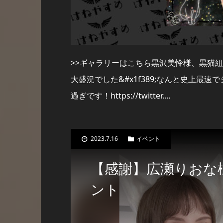
>>ギャラリーはこちら黒沢美怜様、黒猫
大盛況でした&#x1f389;なんと史上最
過ぎです！https://twitter.…
2023.7.16
イベント
【感謝】広瀬りおな様
ント