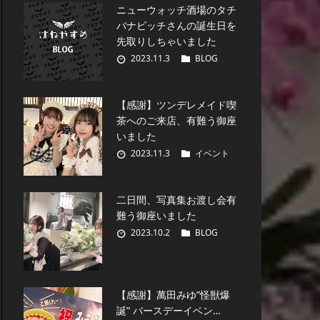
ニューウォッチ酒場のタチ
バナビッチさんの誕生日を
先取りしちゃいました
2023.11.3
BLOG
【感謝】ツンデレメイド喫
茶へのご来店、有難う御座
いました
2023.11.3
イベント
二日間、写真集お渡し会有
難う御座いました
2023.10.2
BLOG
【感謝】萬田みゆ”怪獣爆
誕” バースデーイベン…