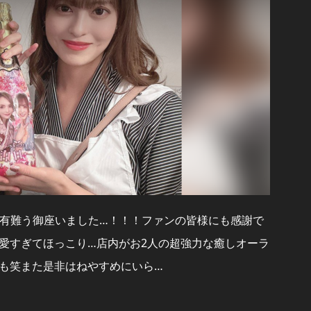
ト有難う御座いました…！！！ファンの皆様にも感謝で
愛すぎてほっこり…店内がお2人の超強力な癒しオーラ
も笑また是非はねやすめにいら…