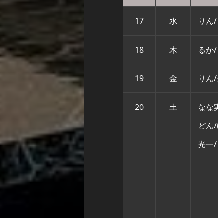
17
水
りん/
18
木
るか
19
金
りん
20
土
なな実
どん/
光一