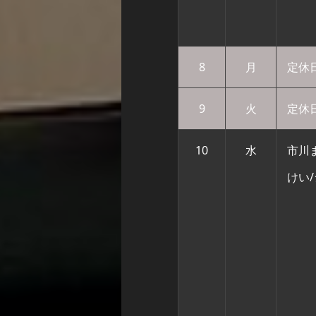
8
月
定休
9
火
定休
10
水
市川
けい