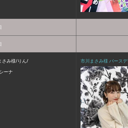
日
日
まさみ様/りん/
市川まさみ様 バース
/シーナ