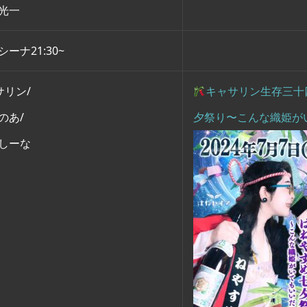
/光一
シーナ21:30~
サリン/
キャサリン生存三十
のあ/
夕祭り〜こんな織姫が
/しーな