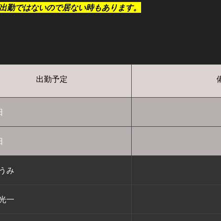
出勤ではないので居ない時もあります。
出勤予定
日
日
/うみ
/光一