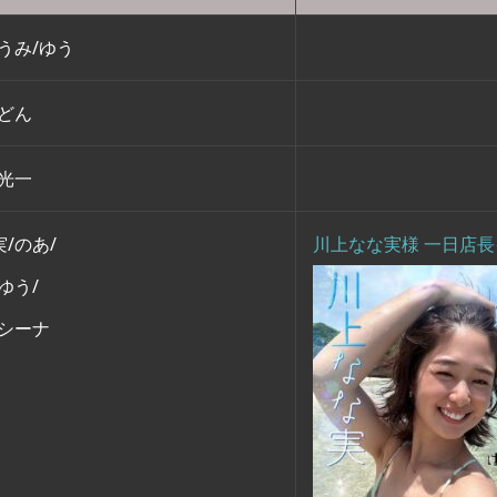
うみ/ゆう
/どん
/光一
/のあ/
川上なな実様 一日店
ゆう/
/シーナ