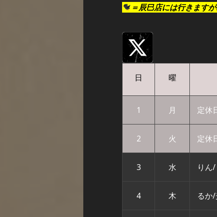
＝辰巳店には行きますが
日
曜
1
月
定休
2
火
定休
3
水
りん
4
木
るか