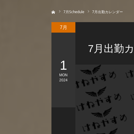
ホーム
7
月Schedule
7月出勤カレンダー
7月
7月出勤
1
MON
2024