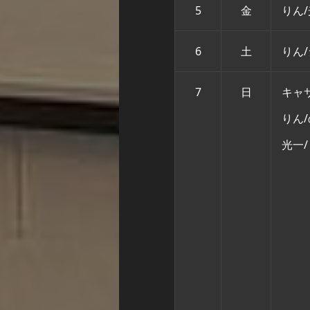
5
金
りん
6
土
りん/
7
日
キャ
りん/
光一