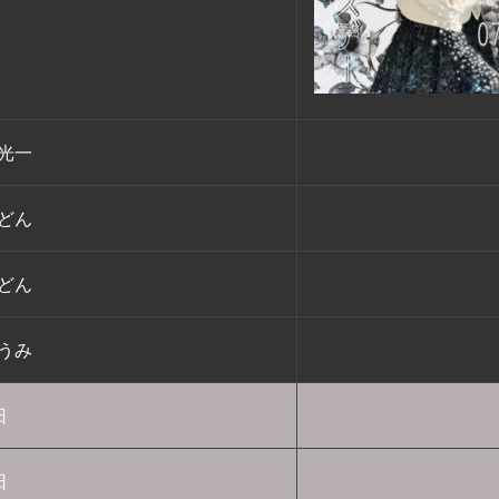
/光一
/どん
/どん
/うみ
日
日