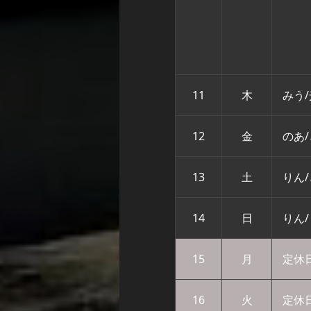
11
木
みう
12
金
のあ
13
土
りん
14
日
りん
15
月
定休
16
火
定休