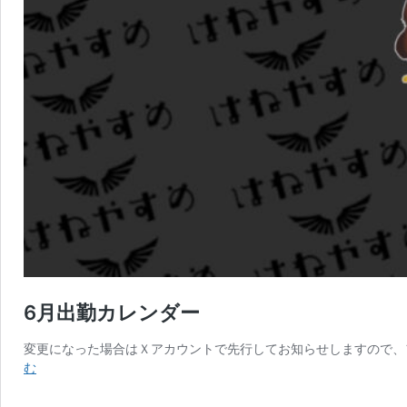
6月出勤カレンダー
変更になった場合はＸアカウントで先行してお知らせしますので、
6
む
月
出