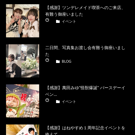
【感謝】ツンデレメイド喫茶へのご来店、
有難う御座いました
イベント
二日間、写真集お渡し会有難う御座いまし
た
BLOG
【感謝】萬田みゆ”怪獣爆誕” バースデーイ
ベン…
イベント
【感謝】はねやすめ１周年記念イベントを
終えて