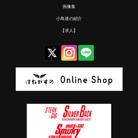
画像集
小鳥達の紹介
【求人】