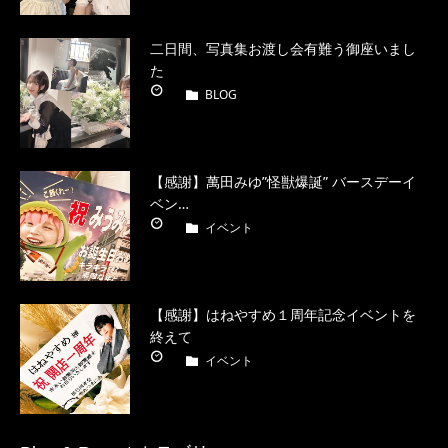
二日間、写真集お渡し会有難う御座いまし
た
BLOG
【感謝】萬田みゆ”怪獣爆誕” バースデーイ
ベン…
イベント
【感謝】はねやすめ１周年記念イベントを
終えて
イベント