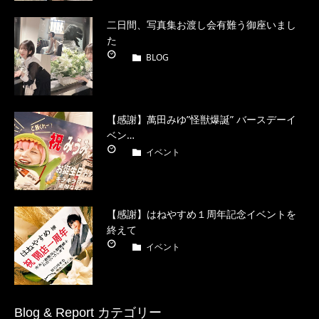
二日間、写真集お渡し会有難う御座いまし
た
BLOG
【感謝】萬田みゆ”怪獣爆誕” バースデーイ
ベン…
イベント
【感謝】はねやすめ１周年記念イベントを
終えて
イベント
Blog & Report カテゴリー