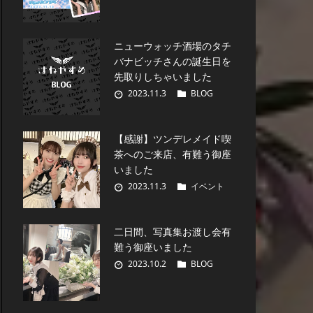
ニューウォッチ酒場のタチ
バナビッチさんの誕生日を
先取りしちゃいました
2023.11.3
BLOG
【感謝】ツンデレメイド喫
茶へのご来店、有難う御座
いました
2023.11.3
イベント
二日間、写真集お渡し会有
難う御座いました
2023.10.2
BLOG