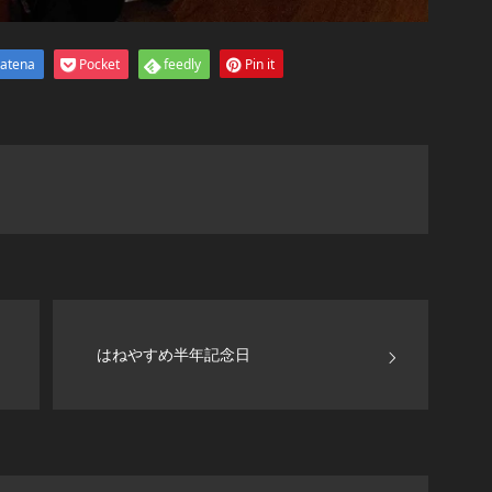
atena
Pocket
feedly
Pin it
はねやすめ半年記念日