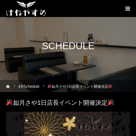
SCHEDULE
ーム
4
月Schedule
如月さや1日店長イベント開催決定
如月さや1日店長イベント開催決定