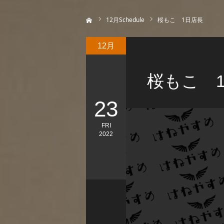
ホーム
12
月Schedule
桜もこ 1日店長
12月
桜もこ 
23
FRI
2022