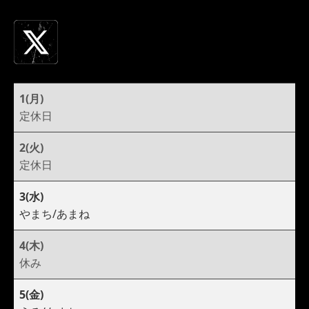
1(月)
定休日
2(火)
定休日
3(水)
やまち/あまね
4(木)
休み
5(金)