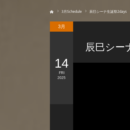
ホーム
3
月Schedule
辰巳シーナ生誕祭2days
3月
辰巳シーナ
14
FRI
2025